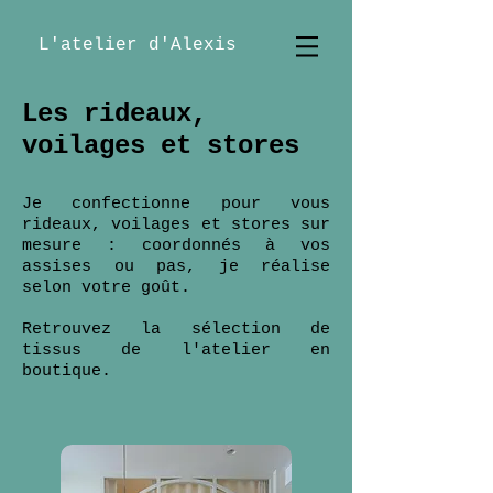
L'atelier d'Alexis
Les rideaux,
voilages et stores
Je confectionne pour vous
rideaux, voilages et stores sur
mesure : coordonnés à vos
assises ou pas, je réalise
selon votre goût.
Retrouvez la sélection de
tissus de l'atelier en
boutique.