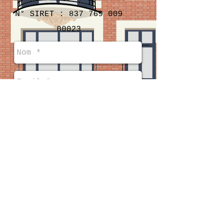
N° SIRET :
837 769 009
00023