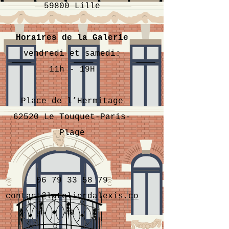
59800 Lille
Horaires de la Galerie
vendredi et samedi:
11h - 19H
Place de l’Hermitage
62520
Le Touquet-Paris-
Plage
06 79 33 58 79
contact@latelierdalexis.co
m