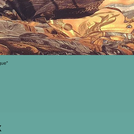
Aperçu rapide
gue"
X