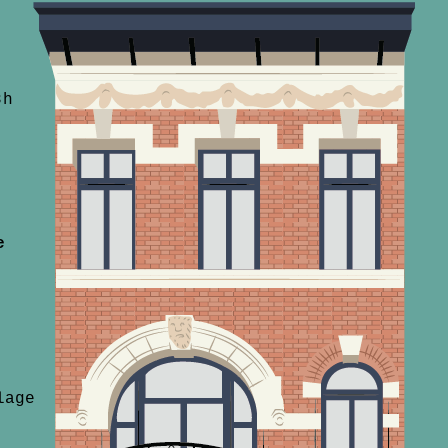
8h
e
lage