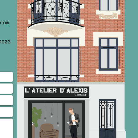
com
0023