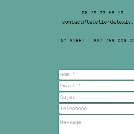
06 79 33 58 79
contact@latelierdalexis.
N° SIRET : 837 769 009 0