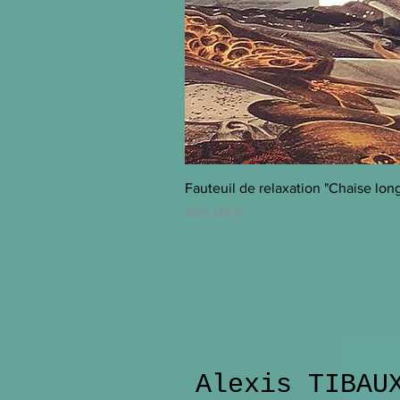
Fauteuil de relaxation "Chaise lon
Prix
650,00 €
Alexis TIBAU